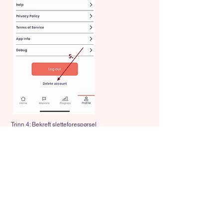
Trinn 4: Bekreft sletteforespørsel
Hvis du fortsatt ønsker å fortsette, velg "Bekreft
sletting" eller lignende. Du kan bli bedt om å skrive
inn passordet ditt av sikkerhetshensyn.